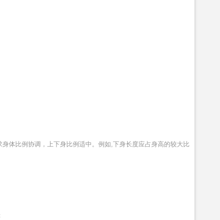
要求身体比例协调，上下身比例适中。例如,下身长度应占身高的较大比
；