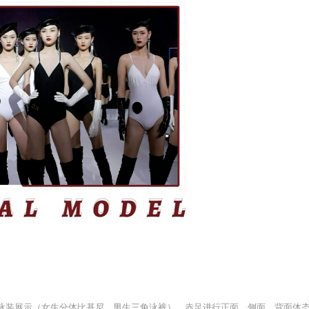
据；泳装展示（女生分体比基尼，男生三角泳裤），赤足进行正面、侧面、背面体