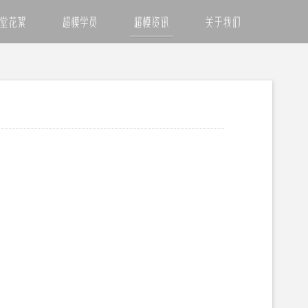
堂花絮
超模学员
超模资讯
关于我们