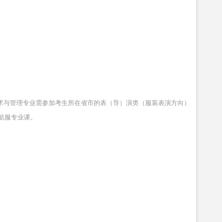
艺术与管理专业需参加考生所在省市的表（导）演类（服装表演方向）
航服
专业课。