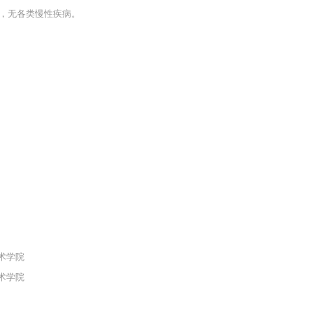
，无各类慢性疾病。
术学院
术学院