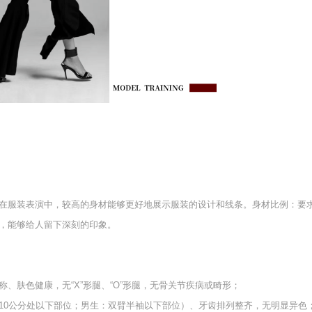
是因为在服装表演中，较高的身材能够更好地展示服装的设计和线条。身材比例：
，能够给人留下深刻的印象。
、肤色健康，无“X”形腿、“O”形腿，无骨关节疾病或畸形；
10公分处以下部位；男生：双臂半袖以下部位）、牙齿排列整齐，无明显异色