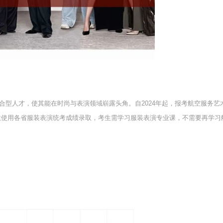
合型人才，使其能在时尚与表演领域崭露头角。自2024年起，报考航空服务
数使用各省服装表演统考成绩录取，考生需学习服装表演专业课，不需要再学习