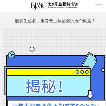
首页
服表生必看，报考专业你必知的五个问题！
超模计划
职业模特培训
课堂花絮
平面模特培训
图片花絮
超模学员
模特艺考培训
视频花絮
女模特
超模资讯
优雅形体培训
男模特
学校新闻
关于我们
少儿模特培训
行业新闻
校园环境
超模问答
师资力量