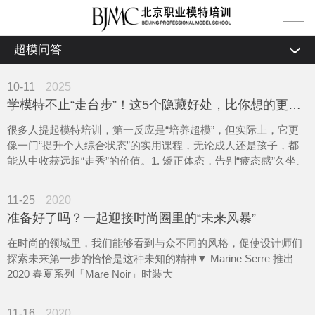
超模问答
首页
全部
10-11
2025
超模计划
学模特不止“走台步”！这5个隐藏好处，比你想的更实用
学校新闻
职业模特培训
课堂花絮
很多人提起模特培训，第一反应是“培养超模”，但实际上，它更
行业新闻
像一门“提升个人综合状态”的实用课程，无论成人还是孩子，都
能从中收获远超“走秀”的价值。1. 矫正体态，告别“疲态感”久坐、
平面模特培训
图片花絮
超模学员
超模问答
低头看手机让多数人有含胸、圆肩、高低肩问题，模特培训中的
站姿训练（如靠墙找身体中轴线、头顶书本练平衡）能精准调整
模特艺考培训
视频花絮
女模特
超模资讯
11-25
2020
肌肉记忆，
准备好了吗？一起迎接时尚圈里的“未来风暴”
优雅形体培训
男模特
学校新闻
关于我们
在时尚的领域里，我们能够看到与众不同的风格，促使设计师们
探索未来第一步的恰恰是这种未知的精神▼ Marine Serre 推出
少儿模特培训
行业新闻
校园环境
2020 春夏系列「Mare Noir」时装大
超模问答
师资力量
11-16
2020