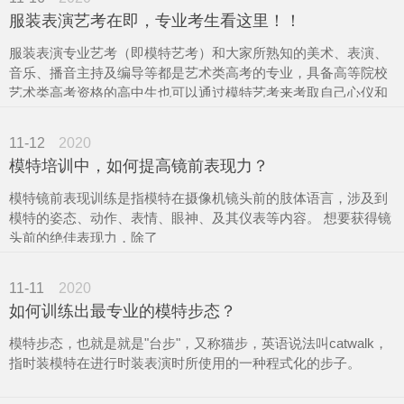
服装表演艺考在即，专业考生看这里！！
招聘专栏
服装表演专业艺考（即模特艺考）和大家所熟知的美术、表演、
音乐、播音主持及编导等都是艺术类高考的专业，具备高等院校
在线报名
艺术类高考资格的高中生也可以通过模特艺考来考取自己心仪和
理想的大学。
11-12
2020
所以模特艺考是怀揣着模特梦想，有志于未来从事服装表演、服
模特培训中，如何提高镜前表现力？
装设计与表演、模特教师、时尚传媒等相关行业的正确就业选
择。
模特镜前表现训练是指模特在摄像机镜头前的肢体语言，涉及到
模特的姿态、动作、表情、眼神、及其仪表等内容。 想要获得镜
头前的绝佳表现力，除了
11-11
2020
如何训练出最专业的模特步态？
模特步态，也就是就是"台步"，又称猫步，英语说法叫catwalk，
指时装模特在进行时装表演时所使用的一种程式化的步子。
对于模特T台走秀来说，自信霸气的台步绝对是首要的。国际超